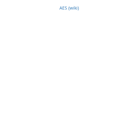
AES (wiki)
© 2026
StarryTool