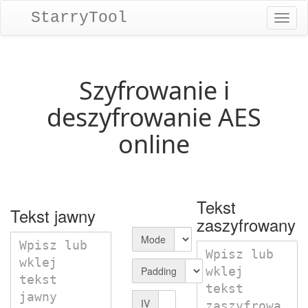
StarryTool
Toggl
naviga
Szyfrowanie i
deszyfrowanie AES
online
Tekst
Tekst jawny
zaszyfrowany
Mode
Padding
IV